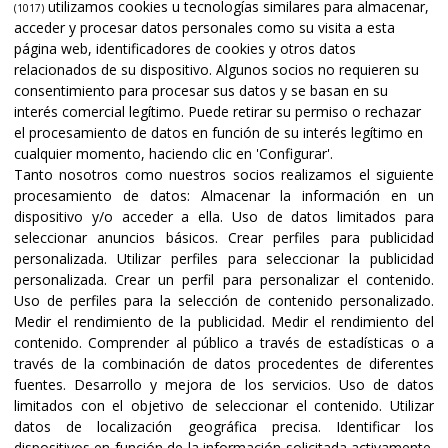
utilizamos cookies u tecnologías similares para almacenar,
(1017)
acceder y procesar datos personales como su visita a esta
página web, identificadores de cookies y otros datos
relacionados de su dispositivo. Algunos socios no requieren su
consentimiento para procesar sus datos y se basan en su
interés comercial legítimo. Puede retirar su permiso o rechazar
el procesamiento de datos en función de su interés legítimo en
cualquier momento, haciendo clic en 'Configurar'.
Tanto nosotros como nuestros socios realizamos el siguiente
procesamiento de datos:
Almacenar la información en un
dispositivo y/o acceder a ella
.
Uso de datos limitados para
seleccionar anuncios básicos
.
Crear perfiles para publicidad
Certificaciones y acreditaciones
personalizada
.
Utilizar perfiles para seleccionar la publicidad
personalizada
.
Crear un perfil para personalizar el contenido
.
Uso de perfiles para la selección de contenido personalizado
.
Medir el rendimiento de la publicidad
.
Medir el rendimiento del
contenido
.
Comprender al público a través de estadísticas o a
través de la combinación de datos procedentes de diferentes
fuentes
.
Desarrollo y mejora de los servicios
.
Uso de datos
limitados con el objetivo de seleccionar el contenido
.
Utilizar
datos de localización geográfica precisa
.
Identificar los
dispositivos en función de la información solicitada activamente
.