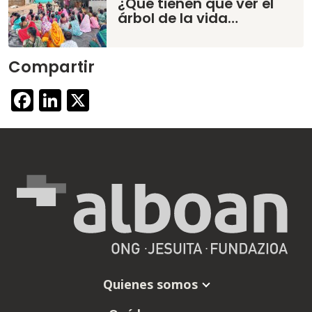
¿Qué tienen que ver el
árbol de la vida…
Compartir
Facebook
LinkedIn
X
Quienes somos