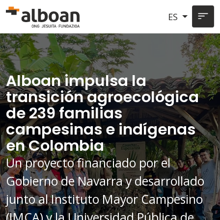
Pasar al contenido principal
ES
Alboan impulsa la
transición agroecológica
de 239 familias
campesinas e indígenas
en Colombia
Un proyecto financiado por el
Gobierno de Navarra y desarrollado
junto al Instituto Mayor Campesino
(IMCA) y la Universidad Pública de