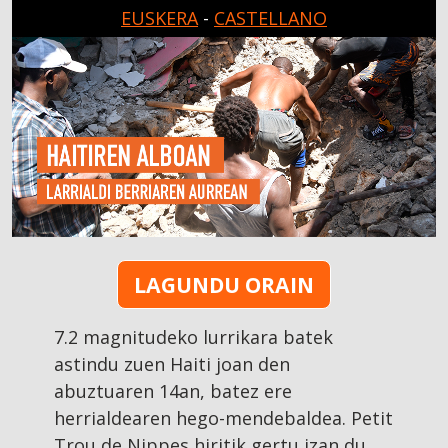
Pasar al contenido principal
EUSKERA
-
CASTELLANO
LAGUNDU ORAIN
7.2 magnitudeko lurrikara batek
astindu zuen Haiti joan den
abuztuaren 14an, batez ere
herrialdearen hego-mendebaldea. Petit
Trou de Nippes hiritik gertu izan du